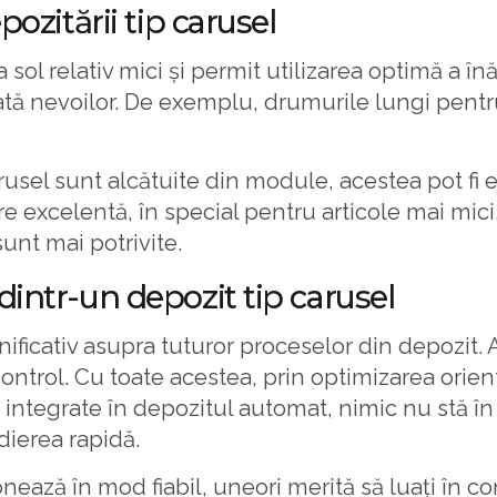
ozitării tip carusel
ol relativ mici și permit utilizarea optimă a înă
ată nevoilor. De exemplu, drumurile lungi pent
sel sunt alcătuite din module, acestea pot fi ext
ere excelentă, în special pentru articole mai mi
sunt mai potrivite.
intr-un depozit tip carusel
ficativ asupra tuturor proceselor din depozit. At
ntrol. Cu toate acestea, prin optimizarea orienta
 integrate în depozitul automat, nimic nu stă în 
dierea rapidă.
nează în mod fiabil, uneori merită să luați în c