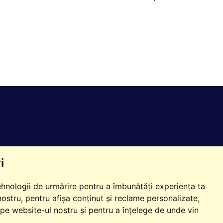
i
stelaje.ro
|
www.sistemedeparcare.ro
tehnologii de urmărire pentru a îmbunătăți experiența ta
ate
ostru, pentru afișa conținut și reclame personalizate,
 pe website-ul nostru și pentru a înțelege de unde vin