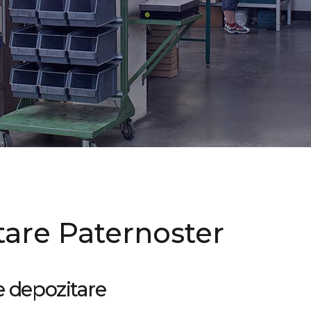
tare Paternoster
e depozitare