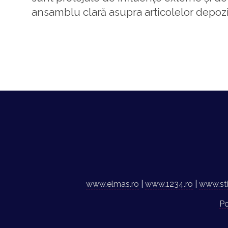
ansamblu clară asupra articolelor depozi
www.elmas.ro
|
www.1234.ro
|
www.sti
Po