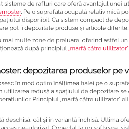
sisteme de rafturi care oferă avantajul unei util
ternoster
. Pe o suprafață ocupată relativ mică poa
spațiului disponibil. Ca sistem compact de depoz
re pot fi depozitate produse și articole diferite.
 mai multe zone de preluare, oferind astfel un a
ționează după principiul
„marfă către utilizator”
ster: depozitarea produselor pe v
osesc în mod optim înălțimea halei pe o suprafa
in utilizarea redusă a spațiului de depozitare se
perațiunilor. Principiul „marfă către utilizator” 
tă deschisă, cât și în variantă închisă. Ultima 
e acces neautorizat. Conectat la un software, s