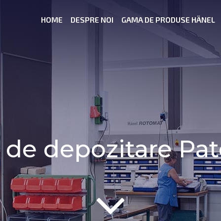
HOME
DESPRE NOI
GAMA DE PRODUSE HÄNEL
 de depozitare Pat