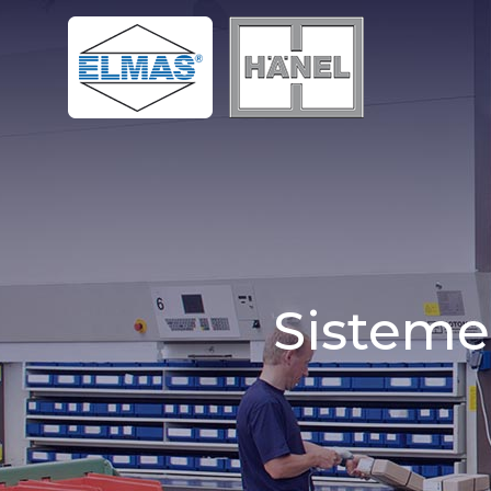
Sisteme