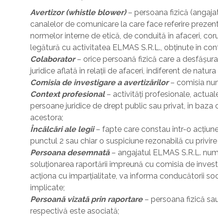
Avertizor (whistle blower)
– persoana fizică (angaja
canalelor de comunicare la care face referire prezenta 
normelor interne de etică, de conduită în afaceri, corup
legătură cu activitatea ELMAS S.R.L., obținute în con
Colaborator
– orice persoană fizică care a desfășur
juridice aflată în relații de afaceri, indiferent de natu
Comisia de investigare a avertizărilor
– comisia num
Context profesional
– activități profesionale, actua
persoane juridice de drept public sau privat, în baza că
acestora;
Încălcări ale legii
– fapte care constau într-o acțiune
punctul 2 sau chiar o suspiciune rezonabilă cu privire l
Persoana desemnată
– angajatul ELMAS S.R.L. numit
soluționarea raportării împreună cu comisia de inve
acționa cu imparțialitate, va informa conducătorii socie
implicate;
Persoană vizată prin raportare
– persoana fizică sau
respectivă este asociată;