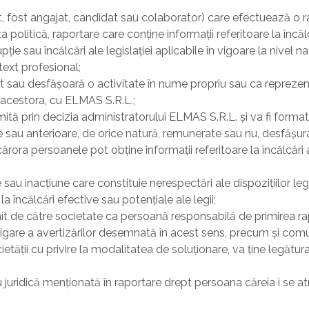
t, fost angajat, candidat sau colaborator) care efectuează o 
politică, raportare care conține informații referitoare la încălc
ție sau încălcări ale legislației aplicabile în vigoare la nivel n
text profesional;
at sau desfășoară o activitate în nume propriu sau ca repreze
ra acestora, cu ELMAS S.R.L.;
ită prin decizia administratorului ELMAS S.R.L. și va fi forma
le sau anterioare, de orice natură, remunerate sau nu, desfășur
rora persoanele pot obține informații referitoare la încălcări al
 sau inacțiune care constituie nerespectări ale dispozițiilor l
a încălcări efective sau potențiale ale legii;
 de către societate ca persoană responsabilă de primirea rapo
stigare a avertizărilor desemnată în acest sens, precum și co
tății cu privire la modalitatea de soluționare, va ține legătura c
 juridică menționată în raportare drept persoana căreia i se at