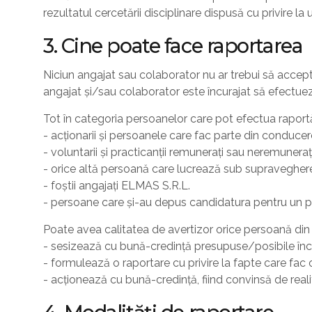
rezultatul cercetării disciplinare dispusă cu privire la u
3. Cine poate face raportarea
Niciun angajat sau colaborator nu ar trebui să accepte
angajat și/sau colaborator este încurajat să efectuez
Tot în categoria persoanelor care pot efectua raportări
- acționarii și persoanele care fac parte din conduc
- voluntarii și practicanții remunerați sau neremuneraț
- orice altă persoană care lucrează sub supraveghere
- foștii angajați ELMAS S.R.L.
- persoane care și-au depus candidatura pentru un p
Poate avea calitatea de avertizor orice persoană din
- sesizează cu bună-credință presupuse/posibile încăl
- formulează o raportare cu privire la fapte care fac o
- acționează cu bună-credință, fiind convinsă de realit