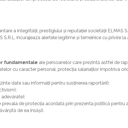
tare a integrității, prestigiului și reputației societății ELMAS 
MAS S.R.L. încurajează alertele legitime și temeinice cu privire 
ilor fundamentale
ale persoanelor care prezintă astfel de rapoar
atelor cu caracter personal, protecția salariaților împotriva or
zinte date sau informații pentru susținerea raportării);
tivism);
i adevărate);
 prevala de protecția acordată prin prezenta politică pentru 
vârșită de ea însăși).