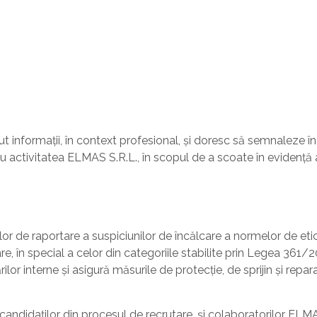
t informații, în context profesional, și doresc să semnaleze înc
u activitatea ELMAS S.R.L., în scopul de a scoate în evidență ac
iilor de raportare a suspiciunilor de încălcare a normelor de eti
e, în special a celor din categoriile stabilite prin Legea 361/20
rilor interne și asigură măsurile de protecție, de sprijin și re
v candidaților din procesul de recrutare, și colaboratorilor ELM