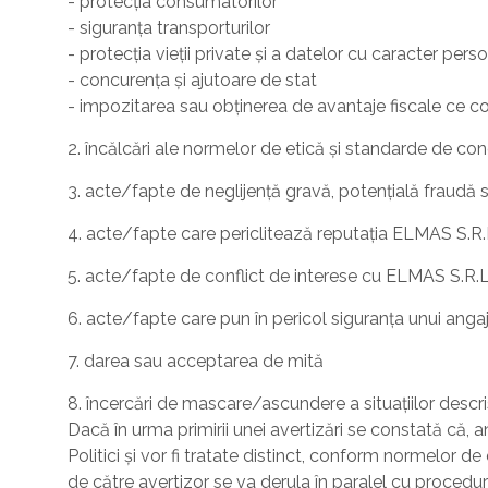
- protecția consumatorilor
- siguranța transporturilor
- protecția vieții private și a datelor cu caracter perso
- concurența și ajutoare de stat
- impozitarea sau obținerea de avantaje fiscale ce co
2. încălcări ale normelor de etică și standarde de co
3. acte/fapte de neglijență gravă, potențială fraudă 
4. acte/fapte care periclitează reputația ELMAS S.R.
5. acte/fapte de conflict de interese cu ELMAS S.R.L.
6. acte/fapte care pun în pericol siguranța unui angaja
7. darea sau acceptarea de mită
8. încercări de mascare/ascundere a situațiilor descr
Dacă în urma primirii unei avertizări se constată că, 
Politici și vor fi tratate distinct, conform normelor
de către avertizor se va derula în paralel cu procedu