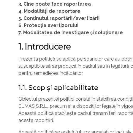
3. Cine poate face raportarea
4. Modalități de raportare
5. Conținutul raportării/avertizării
6. Protecția avertizorului
7. Modalitatea de investigare și soluționare
1. Introducere
Prezenta politică se aplică persoanelor care au obținu
susceptibile să se producă în cadrul sau în legătură c
pentru remedierea încălcărilor.
1.1. Scop și aplicabilitate
Obiectul prezentei politici constă în stabilirea condiț
ELMAS S.R.L., precum și a dispozițiilor legale în vigoar
Această politică stabilește cadrul transmiterii raportă
aceste raportări.
Această politică se aplică tuturor angajaților, inclusi