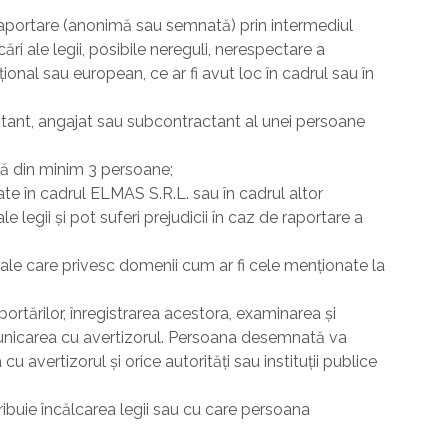
raportare (anonimă sau semnată) prin intermediul
ări ale legii, posibile nereguli, nerespectare a
ațional sau european, ce ar fi avut loc în cadrul sau în
ntant, angajat sau subcontractant al unei persoane
tă din minim 3 persoane;
ate în cadrul ELMAS S.R.L. sau în cadrul altor
e legii și pot suferi prejudicii în caz de raportare a
egale care privesc domenii cum ar fi cele menționate la
rtărilor, înregistrarea acestora, examinarea și
municarea cu avertizorul. Persoana desemnată va
u avertizorul și orice autorități sau instituții publice
ribuie încălcarea legii sau cu care persoana