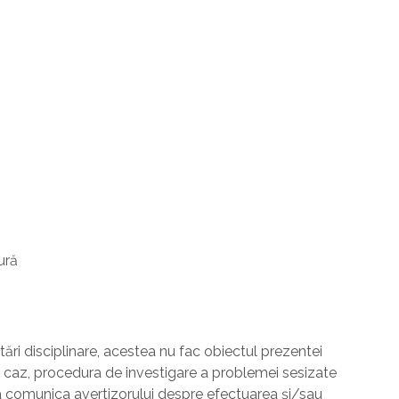
ură
ări disciplinare, acestea nu fac obiectul prezentei
st caz, procedura de investigare a problemei sesizate
 a comunica avertizorului despre efectuarea și/sau