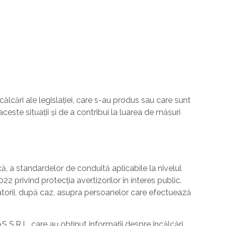
ălcări ale legislației, care s-au produs sau care sunt
este situații și de a contribui la luarea de măsuri
că, a standardelor de conduită aplicabile la nivelul
22 privind protecția avertizorilor în interes public.
paratorii, după caz, asupra persoanelor care efectuează
AS S.R.L. care au obținut informații despre încălcări