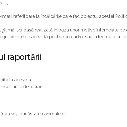
.L.;
ții referitoare la încălcările care fac obiectul acestei Politic
gitimă, serioasă realizată în baza unor motive întemeiate pe ca
 nereguli vizate de această politică, în cadrul sau în legătură 
ul raportării
imita la acestea:
concesiunile de lucrări
ănătatea și bunăstarea animalelor