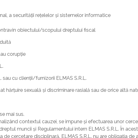
nal, a securității rețelelor și sistemelor informatice
ntravin obiectului/scopului dreptului fiscal
nduită
sau corupție
L.
 sau cu clienții/furnizorii ELMAS S.R.L.
t hărțuire sexuală și discriminare rasială sau de orice altă nat
ise mai sus.
analizând contextul cauzei, se impune și efectuarea unor cercet
 de dreptul muncii și Regulamentului intern ELMAS S.R.L. În ace
ra de cercetare disciplinară. ELMAS S.R.L. nu are obligația de