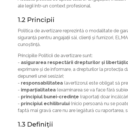
ale legii într-un context profesional.
1.2 Principii
Politica de avertizare reprezintă o modalitate de garan
siguranță pentru angajații săi, clienți și furnizori, EL
cunoștință.
Principiile Politicii de avertizare sunt:
-
asigurarea respectării drepturilor și libertăț
exprimare și de informare, a drepturilor la protecția d
depunerii unei sesizări;
-
responsabilitatea
(avertizorul este obligat să pre
-
imparțialitatea
(examinarea se va face fără subiec
-
principiul bunei-credințe
(raportați doar încălcăr
-
principiul echilibrului
(nicio persoană nu se poate
faptă mai gravă care nu are legătură cu raportarea, să
1.3 Definiții