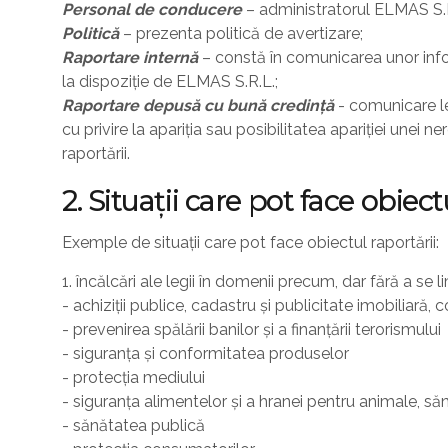
Personal de conducere
– administratorul ELMAS S.R
Politică
– prezenta politică de avertizare;
Raportare internă
– constă în comunicarea unor informa
la dispoziție de ELMAS S.R.L.;
Raportare depusă cu bună credință
- comunicare le
cu privire la apariția sau posibilitatea apariției unei
raportării.
2. Situații care pot face obiect
Exemple de situații care pot face obiectul raportării:
1. încălcări ale legii în domenii precum, dar fără a se l
- achiziții publice, cadastru și publicitate imobiliară, 
- prevenirea spălării banilor și a finanțării terorismului
- siguranța și conformitatea produselor
- protecția mediului
- siguranța alimentelor și a hranei pentru animale, s
- sănătatea publică