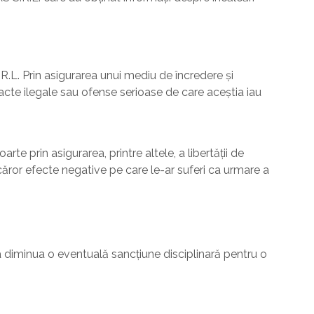
S.R.L. Prin asigurarea unui mediu de încredere și
la acte ilegale sau ofense serioase de care aceștia iau
te prin asigurarea, printre altele, a libertății de
icăror efecte negative pe care le-ar suferi ca urmare a
a diminua o eventuală sancțiune disciplinară pentru o