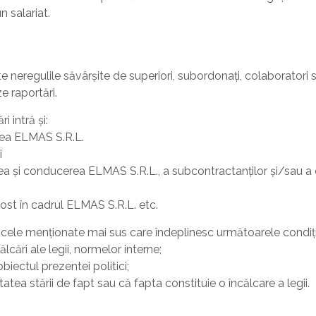
n salariat.
 neregulile săvârșite de superiori, subordonați, colaboratori s
e raportări.
 intră și:
erea ELMAS S.R.L.
i
a și conducerea ELMAS S.R.L., a subcontractanților și/sau a 
ost în cadrul ELMAS S.R.L. etc.
 cele menționate mai sus care îndeplinesc următoarele condiți
cări ale legii, normelor interne;
biectul prezentei politici;
atea stării de fapt sau că fapta constituie o încălcare a legii.